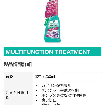
MULTIFUNCTION TREATMENT
製品情報詳細
荷姿
1本（250ml）
ガソリン燃料専用
デポジット生成の抑制
効果と推奨用
ポンプの完璧な潤滑性確保
途
腐食防止