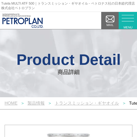
Tutela MULTI ATF 500｜トランスミッション・ギヤオイル - ペトロナス社の日本総代理店
株式会社ペトロプラン
MAIL
MENU
商品詳細
HOME
製品情報
トランスミッション・ギヤオイル
Tut