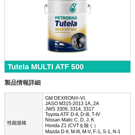
Tutela MULTI ATF 500
製品情報詳細
GM DEXRON®-VI,
JASO M315-2013 1A, 2A
JWS 3309, 3314, 3317
Toyota ATF D-II, D-III, T-IV
Nissan Matic C, D, J, K
性能規格
Honda Z1 (CVTを除く）
Mazda D-II, M-III, M-V, F-1, S-1, N-1