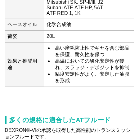
Mitsubishi SK, SP-II/III, J2
Subaru ATF, ATF HP, 5AT
ATF RED 1, 1K
ベースオイル
化学合成油
荷姿
20L
高い摩耗防止性でギヤを含む部品
を保護、耐久性を保つ
効果と推奨用
高温においての酸化安定性が優
途
れ、スラッジ・デポジットを抑制
粘度安定性がよく、安定した油膜
を形成
多くの規格に適合したATフルード
DEXRON®-VIの承認を取得した高性能のトランスミッシ
ョンフルードです。