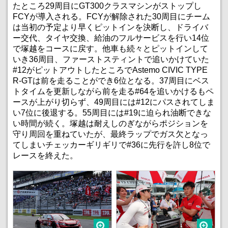
たところ29周目にGT300クラスマシンがストップし
FCYが導入される。FCYが解除された30周目にチーム
は当初の予定より早くピットインを決断し、ドライバ
ー交代、タイヤ交換、給油のフルサービスを行い14位
で塚越をコースに戻す。他車も続々とピットインして
いき36周目、ファーストスティントで追いかけていた
#12がピットアウトしたところでAstemo CIVIC TYPE
R-GTは前を走ることができ6位となる。37周目にベス
トタイムを更新しながら前を走る#64を追いかけるもペ
ースが上がり切らず、49周目には#12にパスされてしま
い7位に後退する。55周目には#19に迫られ油断できな
い時間が続く。塚越は耐えしのぎながらポジションを
守り周回を重ねていたが、最終ラップでガス欠となっ
てしまいチェッカーギリギリで#36に先行を許し8位で
レースを終えた。