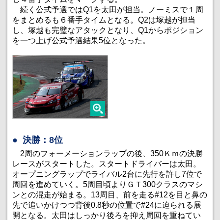
続く公式予選ではQ1を太田が担当。ノーミスで１周
をまとめるも６番手タイムとなる。Q2は塚越が担当
し、塚越も完璧なアタックとなり、Q1からポジション
を一つ上げ公式予選結果5位となった。
決勝：8位
2周のフォーメーションラップの後、350Ｋｍの決勝
レースがスタートした。スタートドライバーは太田。
オープニングラップでライバル2台に先行を許し7位で
周回を進めていく。5周目頃よりＧＴ300クラスのマシ
ンとの混走が始まる。13周目、前を走る#12を目と鼻の
先で追いかけつつ背後0.8秒の位置で#24に迫られる展
開となる。太田はしっかり後ろを抑え周回を重ねてい