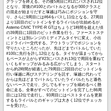
グラップを終える。その後5周目に#12にパスされ12位
となり、背後の#100とのバトルとなるが300クラスと
の混走が始まりだすと塚越は巧みにポジションを守
り、さらに9周目には#64をパスし11位となる。27周目
より1回目のピットインをするライバルが出始めるが、
Astemo CIVIC TYPE-R GTはちょうど1時間を超えた頃
の39周目に1回目のピット作業を行う。ファーストステ
ィントとは別レンジのミディアムタイヤに変え、小出
にドライバー交代する。アウトラップでポジションを
守りたいところだったが、先ほどまでバトルしていた
#100に先行を許し12位となる。タイヤが温まってから
もペースが上がらず#23にパスされ13位で周回を重ねて
いくもギャップがみるみる広がってしまう。スタート
から約2時間が経過した79周目に2回目のピットインを
行い塚越に再びステアリングを託す。塚越に代わって
からは先ほどまでバトルしていたライバルたちと遜色
ないペースで走り、少しでもギャップを縮めるべく懸
命に走る。全車がすべてのピットインを完了した86周
目には12位で走行し、93周目にはベストタイムを更新
するもライバルとのギャップは大きく12位でチェッカ
ーを受けた。